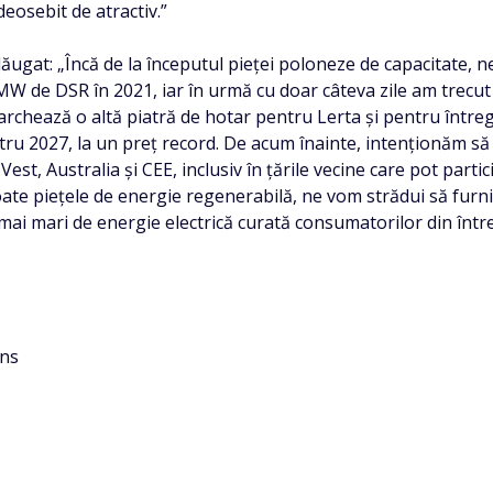
deosebit de atractiv.”
ăugat: „Încă de la începutul pieței poloneze de capacitate, n
W de DSR în 2021, iar în urmă cu doar câteva zile am trecut t
archează o altă piatră de hotar pentru Lerta și pentru înt
ru 2027, la un preț record. De acum înainte, intenționăm să
 Vest, Australia și CEE, inclusiv în țările vecine care pot par
oate piețele de energie regenerabilă, ne vom strădui să furni
mai mari de energie electrică curată consumatorilor din într
ons