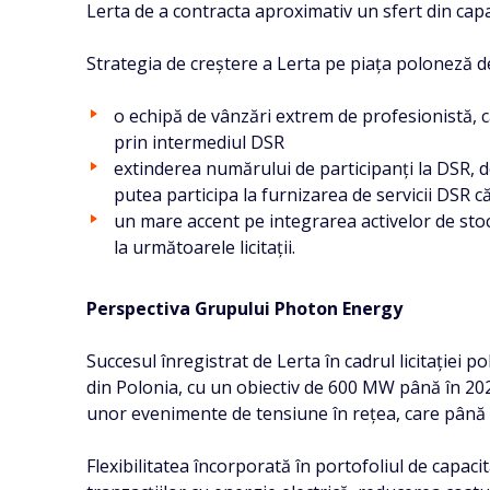
Lerta de a contracta aproximativ un sfert din capacit
Strategia de creștere a Lerta pe piața poloneză de
o echipă de vânzări extrem de profesionistă, cap
prin intermediul DSR
extinderea numărului de participanți la DSR, d
putea participa la furnizarea de servicii DSR 
un mare accent pe integrarea activelor de stoca
la următoarele licitații.
Perspectiva Grupului Photon Energy
Succesul înregistrat de Lerta în cadrul licitației
din Polonia, cu un obiectiv de 600 MW până în 2027
unor evenimente de tensiune în rețea, care până î
Flexibilitatea încorporată în portofoliul de capaci