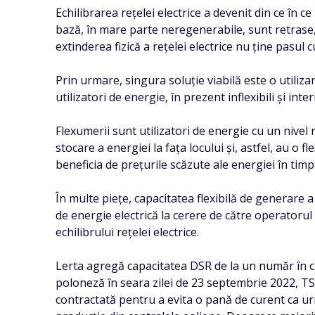
Echilibrarea rețelei electrice a devenit din ce în 
bază, în mare parte neregenerabile, sunt retrase, 
extinderea fizică a rețelei electrice nu ține pasul 
Prin urmare, singura soluție viabilă este o utiliza
utilizatori de energie, în prezent inflexibili și inte
Flexumerii sunt utilizatori de energie cu un nivel
stocare a energiei la fața locului și, astfel, au o f
beneficia de prețurile scăzute ale energiei în timpu
În multe piețe, capacitatea flexibilă de generare 
de energie electrică la cerere de către operatoru
echilibrului rețelei electrice.
Lerta agregă capacitatea DSR de la un număr în cre
poloneză în seara zilei de 23 septembrie 2022, TS
contractată pentru a evita o pană de curent ca u