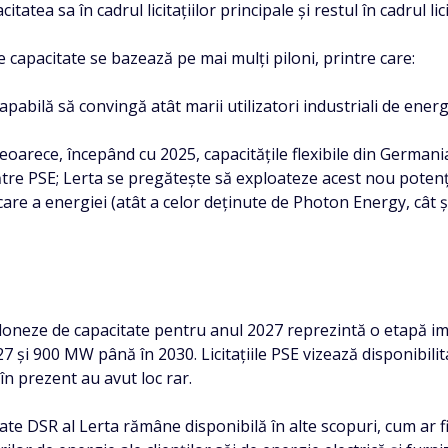
atea sa în cadrul licitațiilor principale și restul în cadrul lic
 capacitate se bazează pe mai mulți piloni, printre care:
abilă să convingă atât marii utilizatori industriali de energie,
eoarece, începând cu 2025, capacitățile flexibile din Germania
către PSE; Lerta se pregătește să exploateze acest nou potenț
re a energiei (atât a celor deținute de Photon Energy, cât și 
 poloneze de capacitate pentru anul 2027 reprezintă o etapă i
 și 900 MW până în 2030. Licitațiile PSE vizează disponibilita
n prezent au avut loc rar.
tate DSR al Lerta rămâne disponibilă în alte scopuri, cum ar f