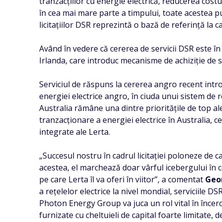
tranzacțiilor cu energie electrică, reducerea costur
în cea mai mare parte a timpului, toate acestea p
licitațiilor DSR reprezintă o bază de referință la
Având în vedere că cererea de servicii DSR este în 
Irlanda, care introduc mecanisme de achiziție de s
Serviciul de răspuns la cererea angro recent intro
energiei electrice angro, în ciuda unui sistem de
Australia rămâne una dintre prioritățile de top a
tranzacționare a energiei electrice în Australia, c
integrate ale Lerta.
„Succesul nostru în cadrul licitației poloneze de
acestea, el marchează doar vârful icebergului în ce
pe care Lerta îl va oferi în viitor”, a comentat
Geor
a rețelelor electrice la nivel mondial, serviciile
Photon Energy Group va juca un rol vital în încerc
furnizate cu cheltuieli de capital foarte limitate,