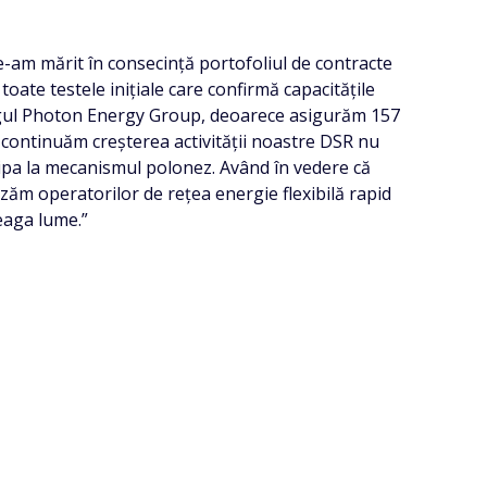
e-am mărit în consecință portofoliul de contracte
oate testele inițiale care confirmă capacitățile
regul Photon Energy Group, deoarece asigurăm 157
 continuăm creșterea activității noastre DSR nu
ticipa la mecanismul polonez. Având în vedere că
zăm operatorilor de rețea energie flexibilă rapid
eaga lume.”