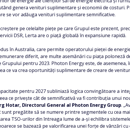
ilor de energie ale clienților săi de energie electrică și furn
utând genera venituri suplimentare și economii de costuri. Pr
 care se vor adăuga venituri suplimentare semnificative.
creștere pe celelalte piețe pe care Grupul este prezent, precum
ervicii DSR, Lerta are o piață globală în expansiune rapidă.
dus în Australia, care permite operatorului pieței de energie 
 remunerare diferit, are multe asemănări cu piața poloneză d
le Grupului pentru 2023. Photon Energy este, de asemenea, în
eea ce va crea oportunități suplimentare de creare de venituri 
 capacitate pentru 2027 subliniază logica convingătoare a int
ea ce privește cât de semnificativă va fi contribuția unui nou 
g Hotar, Directorul General al Photon Energy Group
. „A
 DSR sunt pregătite să se numere printre segmentele cu cea mai
area TSO-urilor din întreaga lume de a-și echilibra sistemele.
 deoarece se bazează pe valorificarea unei forțe de vânzări cu