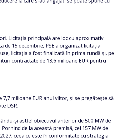
educere la care s-au angajat, se poate spune cu
i. Licitația principală are loc cu aproximativ
ata de 15 decembrie, PSE a organizat licitația
, licitația a fost finalizată în prima rundă și, pe
ituri contractate de 13,6 milioane EUR pentru
7,7 milioane EUR anul viitor, și se pregătește să
ate DSR.
mându-și astfel obiectivul anterior de 500 MW de
 Pornind de la această premisă, cei 157 MW de
 2027, ceea ce este în conformitate cu strategia