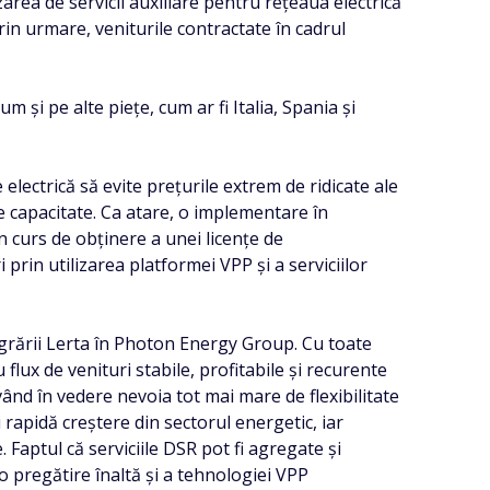
izarea de servicii auxiliare pentru rețeaua electrică
in urmare, veniturile contractate în cadrul
 și pe alte piețe, cum ar fi Italia, Spania și
electrică să evite prețurile extrem de ridicate ale
e capacitate. Ca atare, o implementare în
 curs de obținere a unei licențe de
prin utilizarea platformei VPP și a serviciilor
egrării Lerta în Photon Energy Group. Cu toate
flux de venituri stabile, profitabile și recurente
vând în vedere nevoia tot mai mare de flexibilitate
 rapidă creștere din sectorul energetic, iar
 Faptul că serviciile DSR pot fi agregate și
 o pregătire înaltă și a tehnologiei VPP