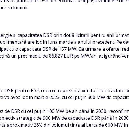
tatea capacităților DSR din Polonia au depășit volumele de r
nerea luminii.
gie și capacitatea DSR prin două licitații pentru anii următor
ie suplimentară are loc în luna martie a anului precedent. Pe d
ipat cu o capacitate DSR de 157 MW. Ca urmare a ofertei reduse
 obțină un preț mediu de 86.827 EUR pe MW/an, asigurând ven
 DSR pentru PSE, ceea ce reprezintă venituri contractate de 
are va avea loc în martie 2023, cu cel puțin 300 MW de capacit
nez de DSR cu cel puțin 100 MW pe an până în 2030, reconfir
biectiv strategic de 900 MW de capacitate DSR până în 2030.
zintă aproximativ 26% din volumul țintă al Lerta de 600 MW în