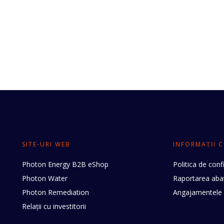
SITE-URI WEB
INFORMAȚII 
Photon Energy B2B eShop
Politica de conf
Photon Water
Raportarea abat
Photon Remediation
Angajamentele 
Relații cu investitorii