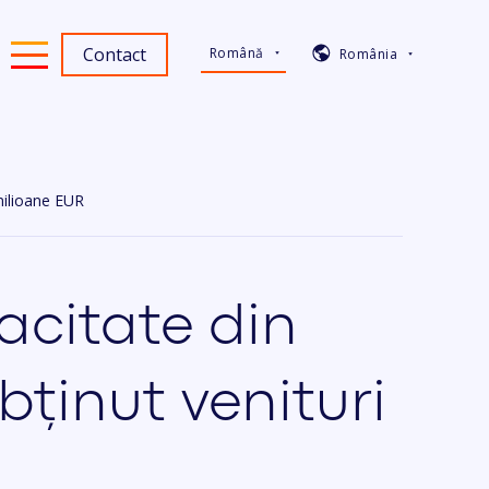
Contact
Română
România
 milioane EUR
pacitate din
ținut venituri