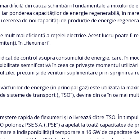
ce mai dificilă din cauza schimbării fundamentale a mixului de
iar ponderea capacităților de energie regenerabilă, în mare 
cu cererea de noi capacități de producție de energie regenerabi
re mult mai eficientă a rețelei electrice. Acest lucru poate f
rmitenți, în „flexumeri”.
 ridicat de control asupra consumului de energie, care, în mod
lexibilitate semnificativă în ceea ce privește momentul utilizări
l zilei, precum și de venituri suplimentare prin sprijinirea reț
a vârfurilor de energie (în principal gaz) este utilizată la 
l de sisteme de transport („TSO”), devine din ce în ce mai mu
ștere rapidă de flexumeri și o livrează către TSO. În timpul 
O polonez PSE S.A. („PSE”) a apelat la toată capacitatea de p
rmare a indisponibilității temporare a 16 GW de capacitate d