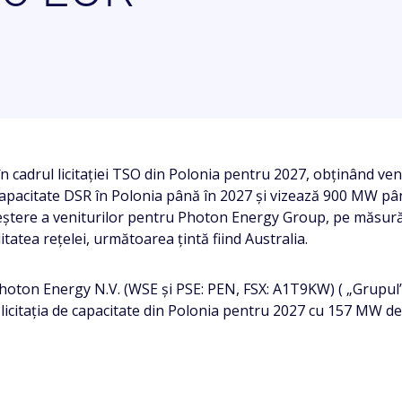
 cadrul licitației TSO din Polonia pentru 2027, obținând ven
apacitate DSR în Polonia până în 2027 și vizează 900 MW pân
creștere a veniturilor pentru Photon Energy Group, pe măsură
litatea rețelei, următoarea țintă fiind Australia.
hoton Energy N.V. (WSE și PSE: PEN, FSX: A1T9KW) ( „Grupul”
 la licitația de capacitate din Polonia pentru 2027 cu 157 M