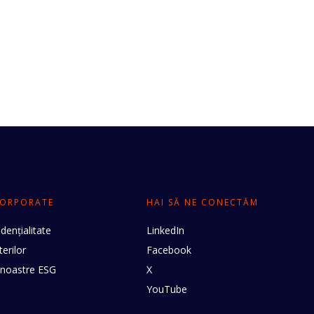
CORPORATE
HAI SĂ NE CONECTĂM
idențialitate
LinkedIn
erilor
Facebook
noastre ESG
X
YouTube