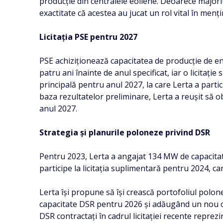
producție din centralele eoliene. Deoarece majori
exactitate că acestea au jucat un rol vital în menți
Licitația PSE pentru 2027
PSE achiziționează capacitatea de producție de ener
patru ani înainte de anul specificat, iar o licitaț
principală pentru anul 2027, la care Lerta a partic
baza rezultatelor preliminare, Lerta a reușit să
anul 2027.
Strategia și planurile poloneze privind DSR
Pentru 2023, Lerta a angajat 134 MW de capacitate
participe la licitația suplimentară pentru 2024, c
Lerta își propune să își crească portofoliul polo
capacitate DSR pentru 2026 și adăugând un nou o
DSR contractați în cadrul licitației recente repre