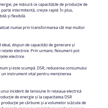
 energie, pe măsură ce capacitățile de producție de
parte intermitentă, crește rapid. În plus,
lă și flexibilă.
i realizat numai prin transformarea cât mai multor
 ideal, dispun de capacități de generare și
i rețelei electrice. Prin urmare, flexumerii pot
elei electrice.
maximum și este scumpă. DSR, reducerea consumului
lt un instrument vital pentru menținerea
unui incident de tensiune în rețeaua electrică
roducție de energie și la capacitatea DSR
e producție pe cărbune și a volumelor scăzute de